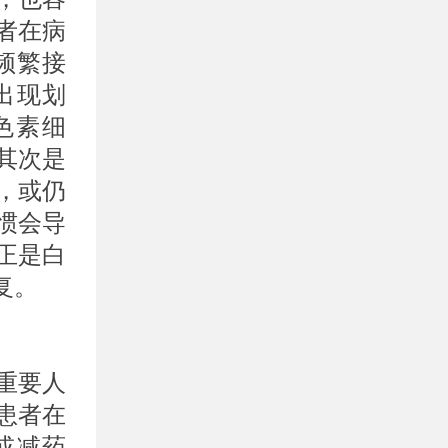
者在病
频繁接
出现划
色素细
其次是
，或仍
惯会导
正是白
复。
重要人
患者在
或减药