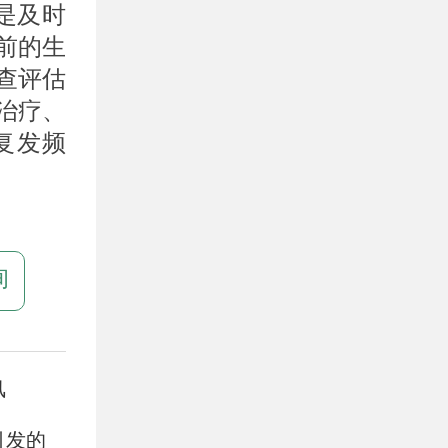
是及时
前的生
查评估
治疗、
复发频
询
风
引发的