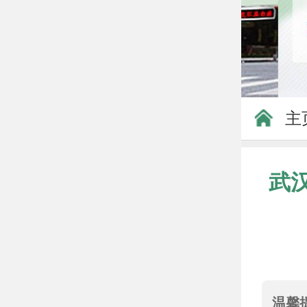
主
武
温馨