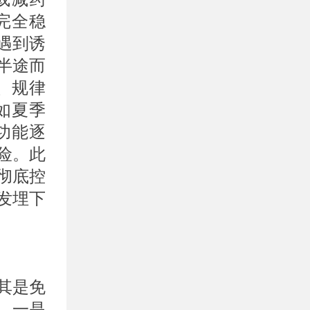
完全稳
遇到诱
半途而
、规律
如夏季
功能逐
险。此
彻底控
发埋下
其是免
。一是