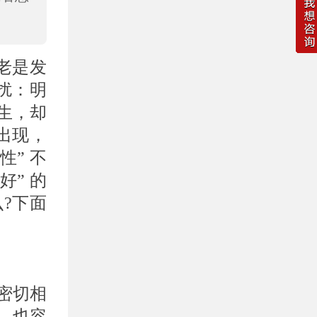
老是发
扰：明
生，却
出现，
” 不
” 的
?下面
密切相
，也容