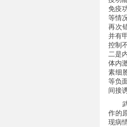
免疫
等情
再次
并有
控制
二是
体内
素细
等负
间接
武汉
作的
现病