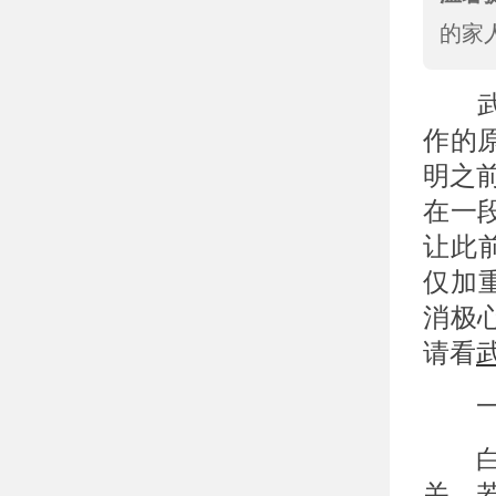
的家
武
作的
明之
在一
让此
仅加
消极
请看
一、
白癜
关，