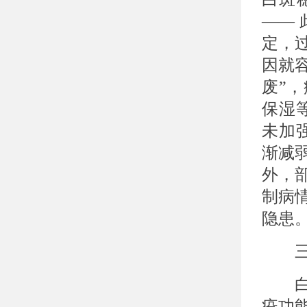
——
定，
因就
废”
保湿
未加
渐减
外，
制病
隐患
三、
白癜
疫功