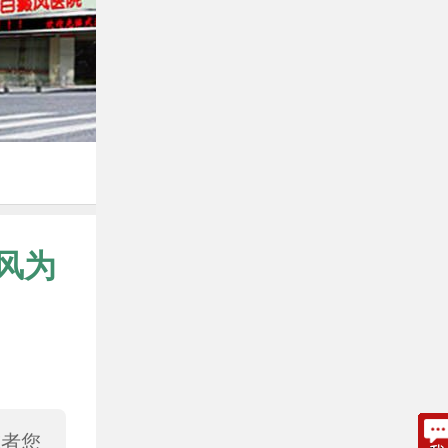
风为
或者您