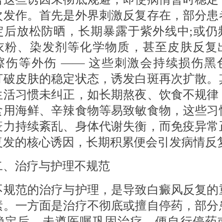
次发作。首先是外界刺激反复存在，部分患
定后放松防晒，长期暴露于紫外线中;或仍
衣粉、染发剂等化学物质，甚至皮肤反复
擦伤等外伤 —— 这些刺激会持续损伤黑
打破皮肤的稳定状态，诱发白斑再次扩散。
生活习惯未纠正，如长期熬夜、饮食不规律
食用海鲜、辛辣食物等易致敏食物，这些习
疫力持续紊乱、身体代谢失衡，而免疫异常
复发的核心诱因，长期积累便会引发病情反
治疗与护理不规范
范的治疗与护理，是导致白癜风反复的
素。一方面是治疗不彻底或擅自停药，部分
稳定后，未遵医嘱巩固治疗，便自行停药