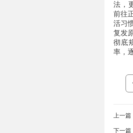
法，
前往
活习
复发
彻底
率，
上一篇
下一篇