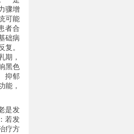
力骤增
统可能
患者合
基础病
反复。
乳期，
响黑色
、抑郁
功能，
老是发
：若发
治疗方