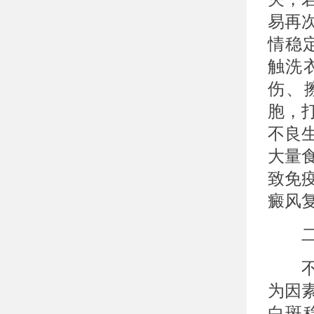
易再
情稳
触洗
伤、
胞，
不良
大量
致免
癜风
二、
不规
为因
白斑