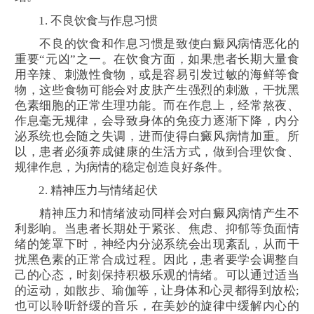
1. 不良饮食与作息习惯
不良的饮食和作息习惯是致使白癜风病情恶化的
重要“元凶”之一。在饮食方面，如果患者长期大量食
用辛辣、刺激性食物，或是容易引发过敏的海鲜等食
物，这些食物可能会对皮肤产生强烈的刺激，干扰黑
色素细胞的正常生理功能。而在作息上，经常熬夜、
作息毫无规律，会导致身体的免疫力逐渐下降，内分
泌系统也会随之失调，进而使得白癜风病情加重。所
以，患者必须养成健康的生活方式，做到合理饮食、
规律作息，为病情的稳定创造良好条件。
2. 精神压力与情绪起伏
精神压力和情绪波动同样会对白癜风病情产生不
利影响。当患者长期处于紧张、焦虑、抑郁等负面情
绪的笼罩下时，神经内分泌系统会出现紊乱，从而干
扰黑色素的正常合成过程。因此，患者要学会调整自
己的心态，时刻保持积极乐观的情绪。可以通过适当
的运动，如散步、瑜伽等，让身体和心灵都得到放松;
也可以聆听舒缓的音乐，在美妙的旋律中缓解内心的