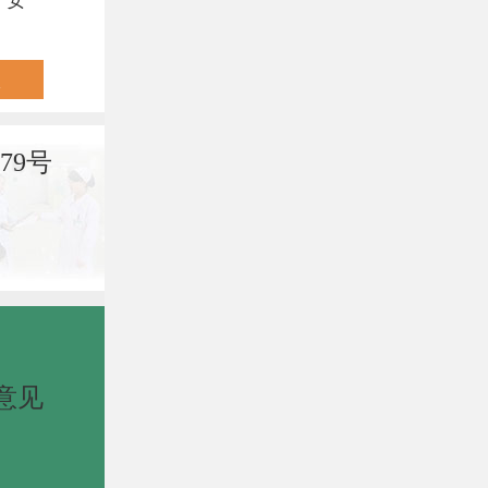
，安
79号
意见