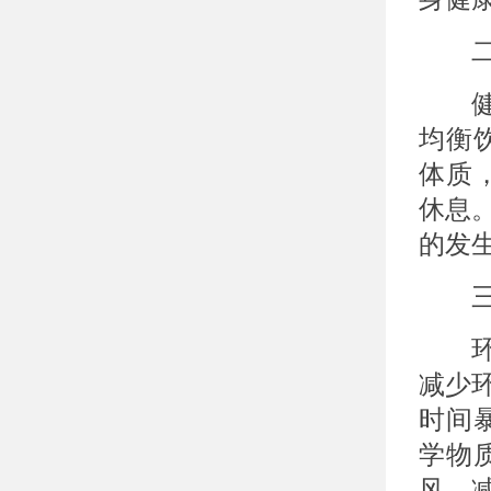
二、
健康
均衡
体质
休息
的发
三、
环境
减少
时间
学物
风，