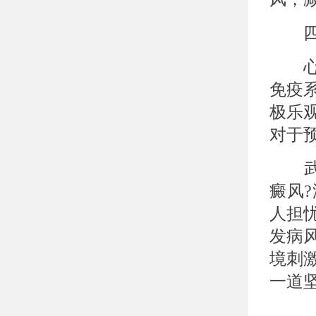
四、
心理
免疫
极乐
对于
武汉
癜风
人担
发病
境刺
一道