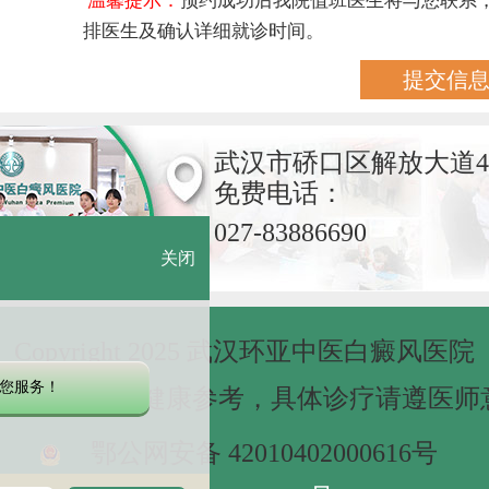
温馨提示：
预约成功后我院值班医生将与您联系
排医生及确认详细就诊时间。
武汉市硚口区解放大道4
免费电话：
027-83886690
关闭
Copyright 2025 武汉环亚中医白癜风医院
您服务！
网站信息仅做健康参考，具体诊疗请遵医师
鄂公网安备 42010402000616号