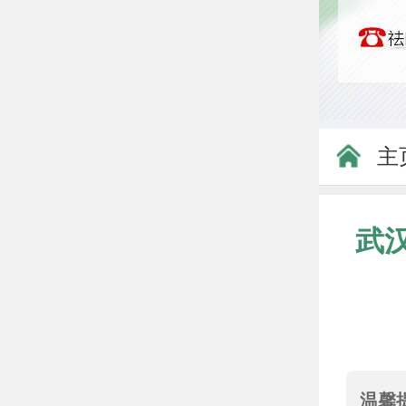
主
武
温馨