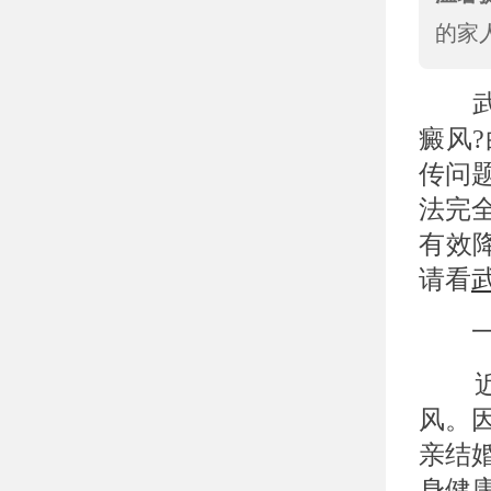
的家
武
癜风
传问
法完
有效
请看
一、
近亲
风。
亲结
身健