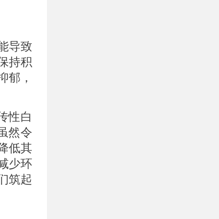
能导致
保持积
抑郁，
传性白
虽然令
降低其
减少环
们筑起
。