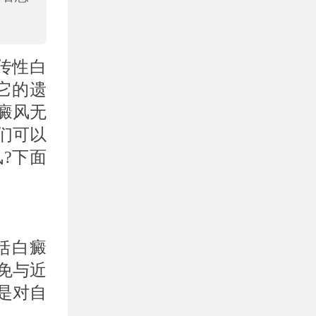
传性白
它的遗
癜风无
们可以
?下面
括白癜
免与近
是对自