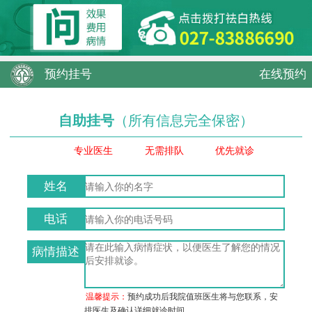
预约挂号
在线预约
自助挂号
（所有信息完全保密）
专业医生
无需排队
优先就诊
姓名
电话
病情描述
温馨提示：
预约成功后我院值班医生将与您联系，安
排医生及确认详细就诊时间。