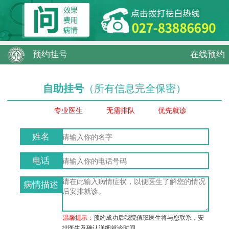
预约挂号
在线预约
自助挂号
（所有信息完全保密）
专业医生
无需排队
优先就诊
姓名
电话
病情描述
温馨提示：
预约成功后我院值班医生将与您联系，安
排医生及确认详细就诊时间。