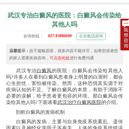
武汉专治白癜风的医院：白癜风会传染给
其他人吗
027-83886690
咨询热线：
点击电话咨询
温馨提示：
由于篇幅原因，很多内容不能详尽，如果您或者您
的家人需要疾病咨询，可
点击此处
进行免费沟通
武汉专治
白癜风
的医院：白癜风会传染给其他人
吗?许多人在看到白癜风患者身上明显的白斑时，都会
心生担忧，害怕被传染。然而，这种恐惧其实源于对
疾病认知的不足。了解白癜风的本质，有助于消除不
必要的误解，给予患者更包容的环境。那白癜风会传
染给其他人吗?下面请看
武汉治疗白癜风医院
的介绍。
剖析白癜风的发病机制
白癜风的发病，主要与自身免疫系统紊乱、遗传
因素以及神经化学因子等有关。人体的免疫系统错误