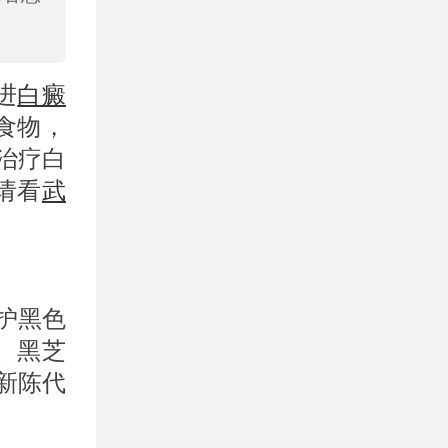
进
白癜
食物，
治疗白
请看
武
护黑色
、黑芝
新陈代