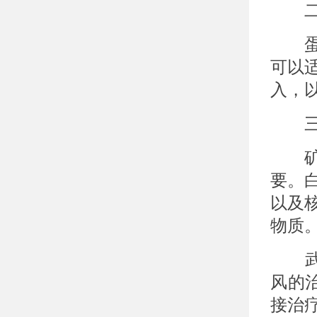
二、
蛋白
可以
入，
三、
矿物
要。
以及
物质
武汉
风的
接治