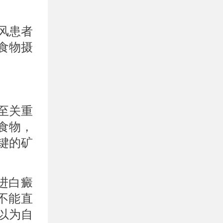
风患者
食物摄
至关重
食物，
键的矿
进白癜
不能直
以为自