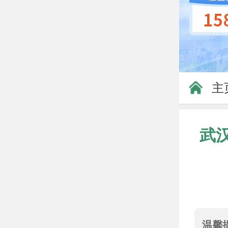
主
武
温馨