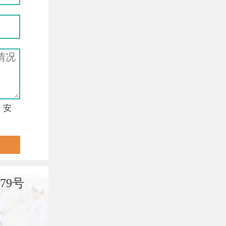
，安
79号