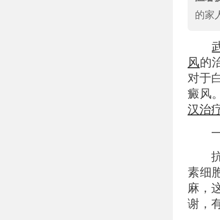
的家
风
的
对于
癜风
汉治
一、
抗氧
素细
麻，
谢，