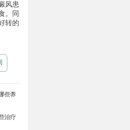
癜风患
食。同
好转的
询
哪些养
些治疗