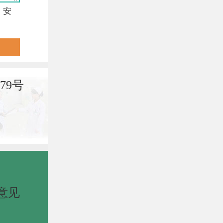
，安
79号
意见