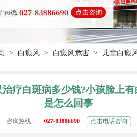
页
>
白癜风
>
白癜风危害
>
儿童白癜
汉治疗白斑病多少钱?小孩脸上有
是怎么回事
027-83886690
咨询热线：
点击电话咨询