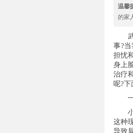
温馨
的家
武汉
事?
担忧
身上
治疗
呢?下
一、
小孩
这种
导致