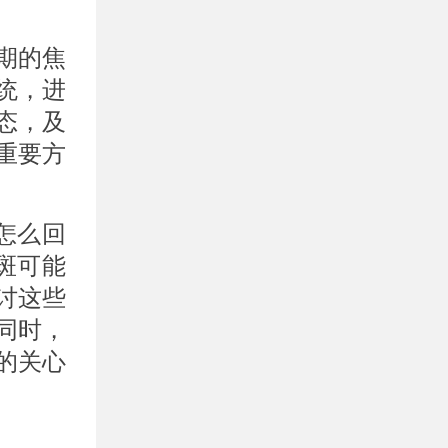
期的焦
统，进
态，及
重要方
怎么回
斑可能
讨这些
同时，
的关心