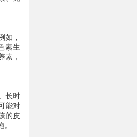
例如，
色素生
养素，
。长时
可能对
孩的皮
施。