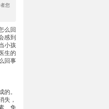
或者您
怎么回
会感到
当小孩
医生的
么回事
成的。
消失，
素、免