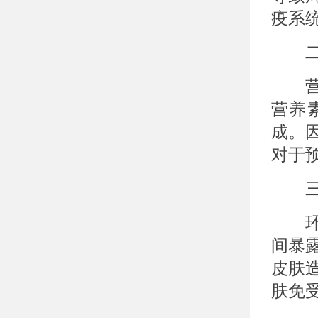
疫系
二、
营养
营养
成。
对于
三、
环境
间暴
皮肤
肤免