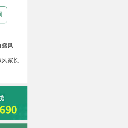
询
白癜风
癜风家长