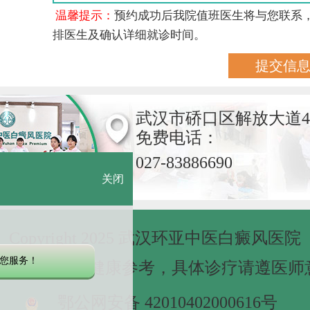
温馨提示：
预约成功后我院值班医生将与您联系
排医生及确认详细就诊时间。
武汉市硚口区解放大道4
免费电话：
027-83886690
关闭
Copyright 2025 武汉环亚中医白癜风医院
您服务！
网站信息仅做健康参考，具体诊疗请遵医师
鄂公网安备 42010402000616号