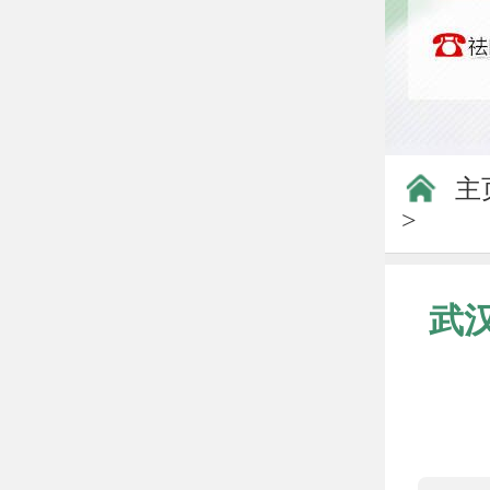
主
>
武