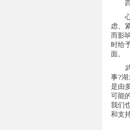
四、
心理
虑、
而影
时给
面。
武汉
事?
是由
可能
我们
和支