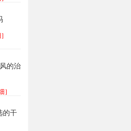
吗
]
风的治
细]
选的干