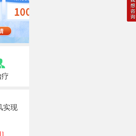
治疗
风实现
]