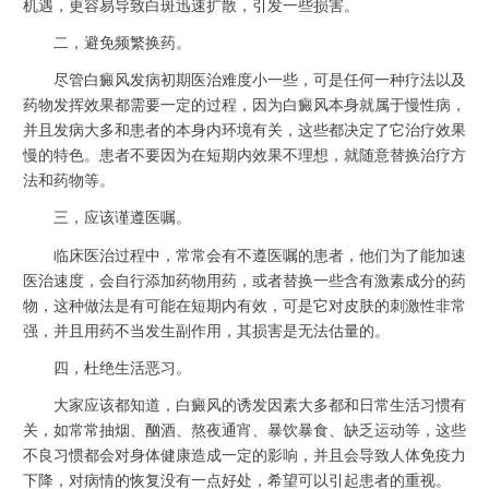
机遇，更容易导致白斑迅速扩散，引发一些损害。
二，避免频繁换药。
尽管白癜风发病初期医治难度小一些，可是任何一种疗法以及
药物发挥效果都需要一定的过程，因为白癜风本身就属于慢性病，
并且发病大多和患者的本身内环境有关，这些都决定了它治疗效果
慢的特色。患者不要因为在短期内效果不理想，就随意替换治疗方
法和药物等。
三，应该谨遵医嘱。
临床医治过程中，常常会有不遵医嘱的患者，他们为了能加速
医治速度，会自行添加药物用药，或者替换一些含有激素成分的药
物，这种做法是有可能在短期内有效，可是它对皮肤的刺激性非常
强，并且用药不当发生副作用，其损害是无法估量的。
四，杜绝生活恶习。
大家应该都知道，白癜风的诱发因素大多都和日常生活习惯有
关，如常常抽烟、酗酒、熬夜通宵、暴饮暴食、缺乏运动等，这些
不良习惯都会对身体健康造成一定的影响，并且会导致人体免疫力
下降，对病情的恢复没有一点好处，希望可以引起患者的重视。