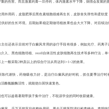
严重的伤害。而且激素药膏一旦停药，体内激素水平下降，病情会发展的
外用药，皮脂肥厚后黑色素细胞很难再生长，皮肤丧失弹性和柔软度
提供好的生长环境。后期如果稳定期做培植效果也会大大下降。对后续治
任还表示目前对于白癜风常用的诊疗手段有很多，例如光疗、药离子
介入、黑色细胞培植、recell自体活性皮肤细胞再生技术等多种疗法，
上一般采取2种及以上的综合疗法从而达到1+1>2的效果。
代谢快，药物吸收力好，是治疗白癜风的好时机，抓住夏季治疗时
激活酪氨酸酶活性，就能使白斑快速复色。
可以趁着暑期带孩子集中治疗，不耽误学业的同时收获健康。
风，千万不能盲目依赖外用药，要去正规医院进行检查确诊，查明病