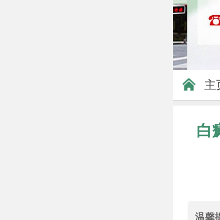
主
白
温馨