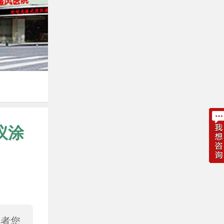
议涂
或者您