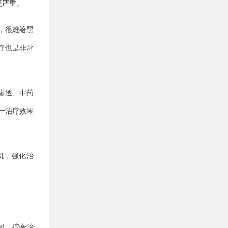
更严重。
，很难给黑
疗也是非常
渗透、中药
单一治疗效果
机，强化治
因，综合治