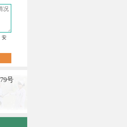
，安
79号