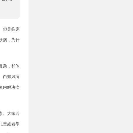
。但是临床
肤病，为什
复杂，和体
。白癜风病
体内解决病
素。大家若
儿童或者孕