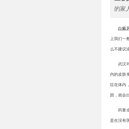
的家
白癜
上我们一
么不建议
武汉环亚
内的皮肤
症在体内
因，就会
药膏成分
是在没有