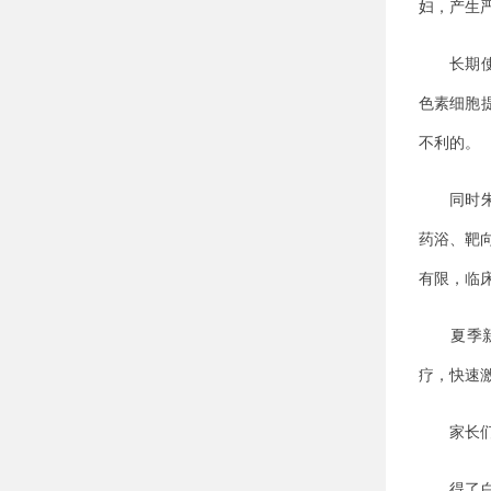
妇，产生
长期使用
色素细胞
不利的。
同时朱主
药浴、靶向
有限，临床
夏季新陈
疗，快速
家长们也
得了白癜