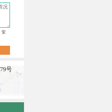
，安
79号