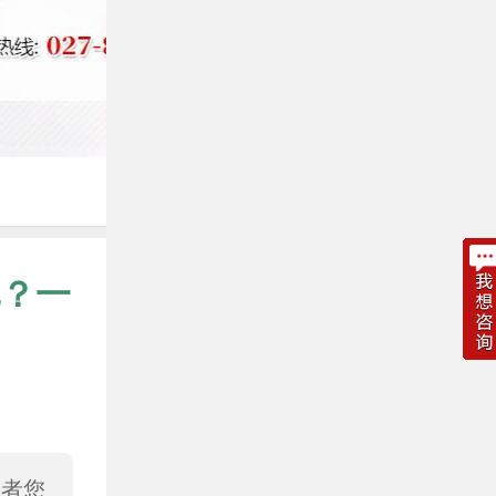
？一
或者您