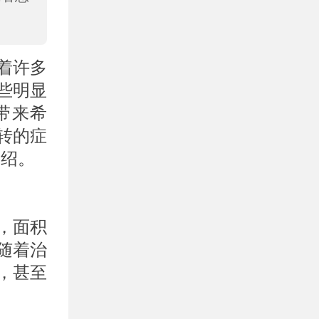
着许多
些明显
带来希
转的症
介绍。
，面积
随着治
，甚至