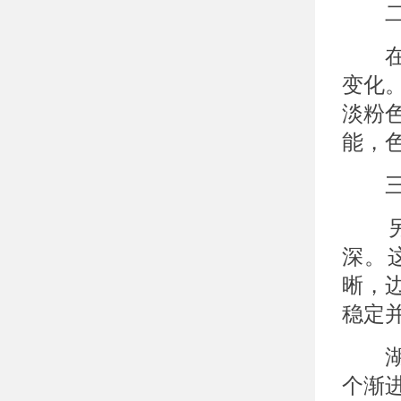
二、
在白
变化
淡粉
能，
三、
另一
深。
晰，
稳定
湖
个渐