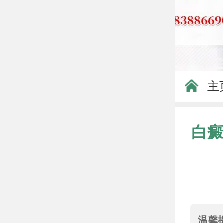
主
白癜
温馨