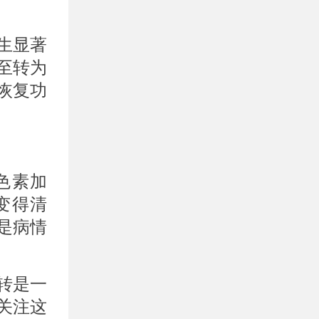
生显著
至转为
恢复功
色素加
变得清
是病情
转是一
关注这