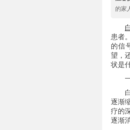
的家
患者
的信
望，
状是
一、
白癜
逐渐
疗的
逐渐