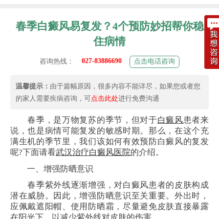
春季白癜风易复发？4个预防妙招帮你稳
住病情
027-83886690
咨询热线：
点击电话咨询
温馨提示：
由于篇幅原因，很多内容不能详尽，如果您或者您
的家人需要疾病咨询，可
点击此处
进行免费沟通
春季，是万物复苏的季节，但对于
白癜风
患者来
说，也是病情可能复发的敏感时期。那么，在这个充
满生机的季节里，我们该如何有效预防白癜风的复发
呢?下面请看
武汉治疗白癜风医院
的介绍。
一、增强防晒意识
春季紫外线逐渐增强，对白癜风患者的皮肤构成
潜在威胁。因此，增强防晒意识至关重要。外出时，
应佩戴遮阳帽、使用防晒霜，尽量避免皮肤直接暴露
在阳光下，以减少紫外线对皮肤的伤害。