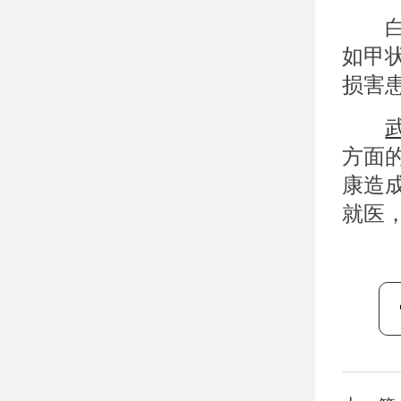
白癜
如甲
损害
方面
康造
就医