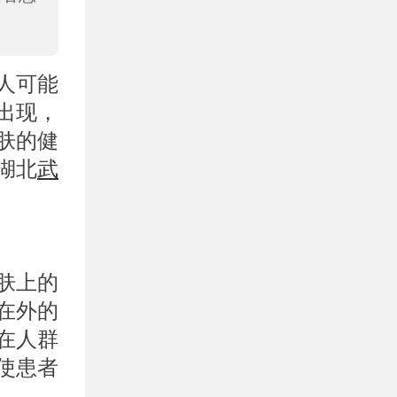
人可能
出现，
肤的健
湖北
武
肤上的
在外的
在人群
使患者