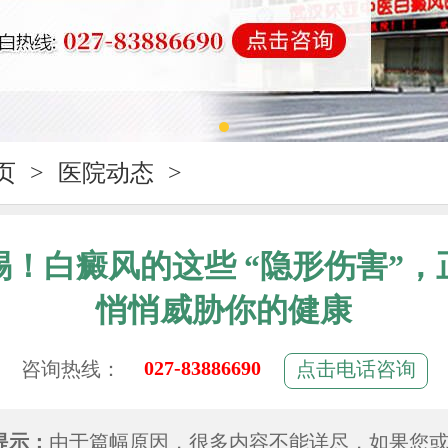
页
>
医院动态
>
惕！白癜风的这些 “隐形伤害”，
悄悄威胁你的健康
027-83886690
咨询热线：
点击电话咨询
提示：
由于篇幅原因，很多内容不能详尽，如果您