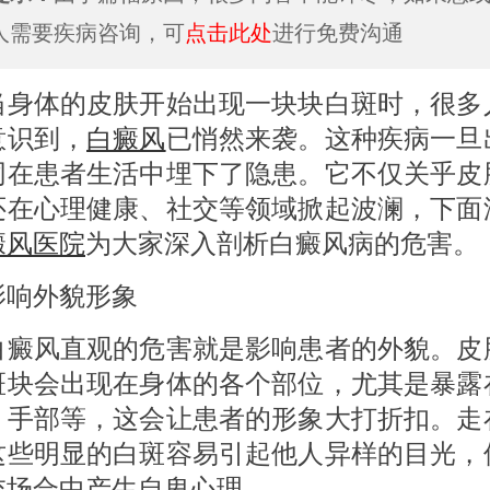
人需要疾病咨询，可
点击此处
进行免费沟通
体的皮肤开始出现一块块白斑时，很多
意识到，
白癜风
已悄然来袭。这种疾病一旦
同在患者生活中埋下了隐患。它不仅关乎皮
还在心理健康、社交等领域掀起波澜，下面
癜风医院
为大家深入剖析白癜风病的危害。
外貌形象
风直观的危害就是影响患者的外貌。皮
斑块会出现在身体的各个部位，尤其是暴露
、手部等，这会让患者的形象大打折扣。走
这些明显的白斑容易引起他人异样的目光，
交场合中产生自卑心理。