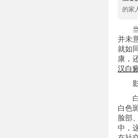
的家
当身
并未
就如
康，
汉白
影响
白癜
白色
脸部
中，
在社