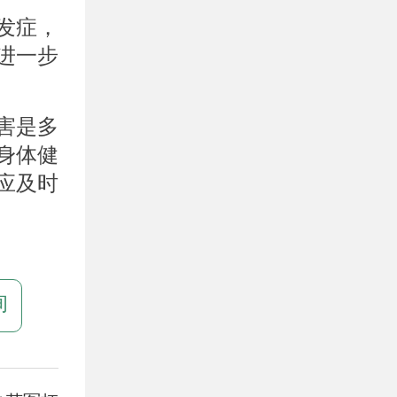
发症，
进一步
害是多
身体健
应及时
询