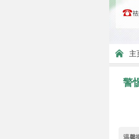
主
警
温馨