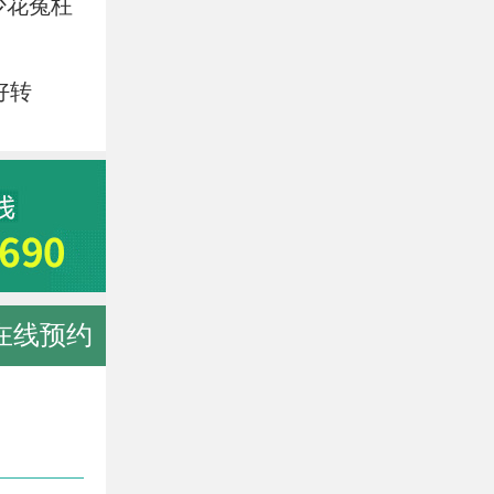
少花冤枉
好转
在线预约