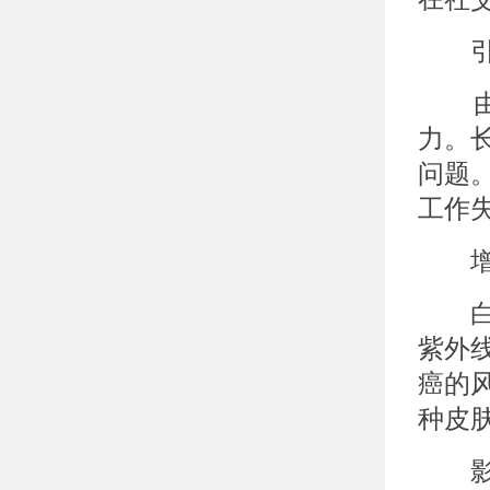
引发
由于
力。
问题
工作
增加
白癜
紫外
癌的
种皮
影响