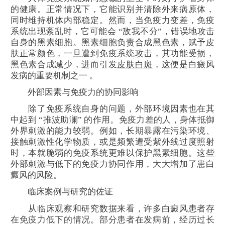
的健康。正常情况下，它能识别并清除外来病原体，
同时维持机体内部稳定。然而，当免疫力变差，免疫
系统出现紊乱时，它可能会 “敌我不分”，错误地攻击
自身的黑素细胞。黑素细胞负责合成黑色素，赋予皮
肤正常颜色，一旦遭到免疫系统攻击，其功能受损，
黑色素合成减少，进而引发
皮肤白斑
，这便是白癜风
发病的重要机制之一 。
外部因素与免疫力的协同影响
除了免疫系统自身的问题，外部环境因素也在其
中起到 “推波助澜” 的作用。免疫力差的人，身体抵御
外界刺激的能力较弱。例如，长期暴露在污染环境、
接触刺激性化学物质，或是频繁遭受紫外线过度照射
时，本就脆弱的免疫系统更难以保护黑素细胞。这些
外部刺激与低下的免疫力协同作用，大大增加了患白
癜风的风险。
临床案例与研究的佐证
从临床观察和研究数据来看，许多白癜风患者存
在免疫力低下的情况。部分患者在发病前，经历过长