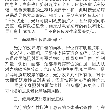
的患者，白斑停止扩散超过 6 个月，皮肤炎症反应较
轻，黑色素细胞的生存环境趋于平和，此时接受光疗
更易诱导色素岛形成。相反，进展期患者的皮肤处于
“应激状态”，光疗可能刺激皮损扩大，甚至诱发同形
反应。临床数据显示，稳定期患者光疗的有效率比进
展期高出 50% 以上，且不良反应发生率显著更低。
二、面积与部位影响适配性
光疗的效果与白斑的面积、部位存在明显关联。
一般来说，小面积、局限性皮损更适合光疗，这类患
者通过局部照射即可覆盖病灶，能量集中且便于控制
剂量。例如，面部、颈部等暴露部位的白斑，因皮肤
对光的敏感性较高，光疗反应往往更理想;而手掌、足
底等角质层较厚的部位，光疗效果则相对有限。对于
大面积泛发性白斑患者，需谨慎评估光疗的性价比
—— 虽然全身照射可覆盖病灶，但所需疗程更长，且
可能增加皮肤老化等远期风险。
三、健康状态决定耐受底线
光疗的安全性取决于患者的身体基础条件。存在