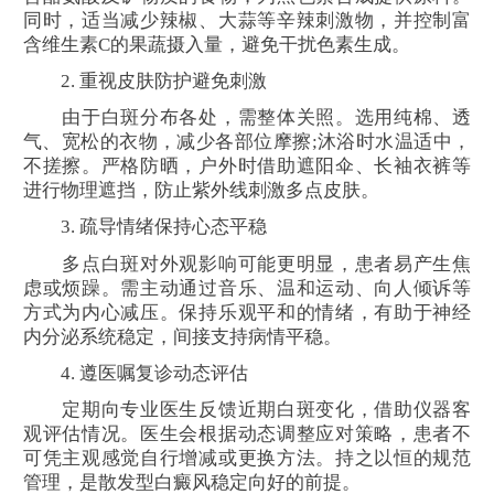
同时，适当减少辣椒、大蒜等辛辣刺激物，并控制富
含维生素C的果蔬摄入量，避免干扰色素生成。
2. 重视皮肤防护避免刺激
由于白斑分布各处，需整体关照。选用纯棉、透
气、宽松的衣物，减少各部位摩擦;沐浴时水温适中，
不搓擦。严格防晒，户外时借助遮阳伞、长袖衣裤等
进行物理遮挡，防止紫外线刺激多点皮肤。
3. 疏导情绪保持心态平稳
多点白斑对外观影响可能更明显，患者易产生焦
虑或烦躁。需主动通过音乐、温和运动、向人倾诉等
方式为内心减压。保持乐观平和的情绪，有助于神经
内分泌系统稳定，间接支持病情平稳。
4. 遵医嘱复诊动态评估
定期向专业医生反馈近期白斑变化，借助仪器客
观评估情况。医生会根据动态调整应对策略，患者不
可凭主观感觉自行增减或更换方法。持之以恒的规范
管理，是散发型白癜风稳定向好的前提。