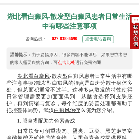
湖北看白癜风-散发型白癜风患者日常生活
中有哪些注意事项
027-83886690
咨询热线：
点击电话咨询
温馨提示：
由于篇幅原因，很多内容不能详尽，如果您或者您
的家人需要疾病咨询，可
点击此处
进行免费沟通
湖北看
白癜风
-散发型白癜风患者日常生活中有哪
些注意事项?散发型白癜风的特点是白斑分散于身体多
处，但总面积通常不过半。这种多点散发的特性使得
日常管理需要更加面面俱到。从膳食选择到皮肤庇
护，再到情绪与复诊，每个维度的妥善处理都有助于
把控整体局势。武汉
白癜风治疗
医院为您介绍。
1. 膳食搭配助力色素合成
日常饮食可侧重瘦肉、蛋类、豆类、黑芝麻等富
含酪氨酸及矿物质的食物，为黑色素合成提供原料。