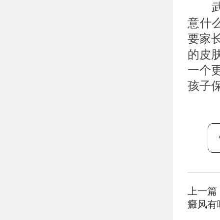
武汉
意什
要家
的皮
一个
孩子
上一篇
癜风有