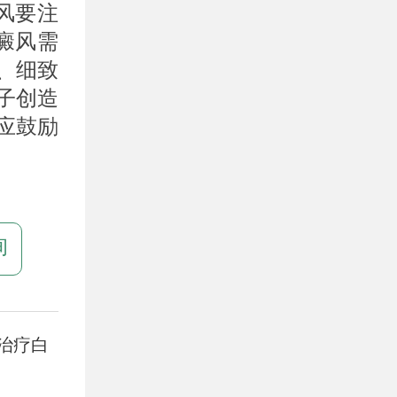
风要注
癜风需
、细致
子创造
应鼓励
询
治疗白