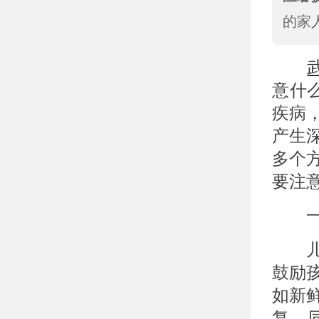
的家
意什
疾病
产生
多个
要注
一、
儿童
鼓励
如新
复。