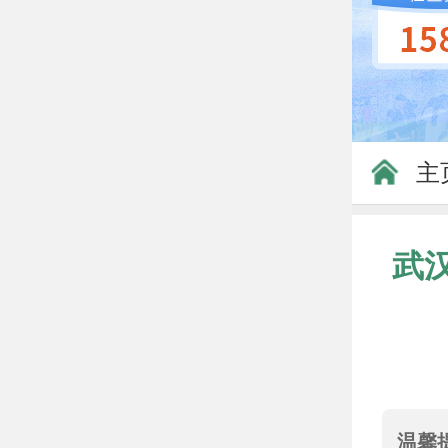
主
武
温馨