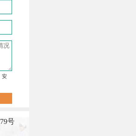
，安
79号