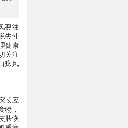
风要注
脱失性
理健康
切关注
白癜风
家长应
食物，
皮肤恢
加重病