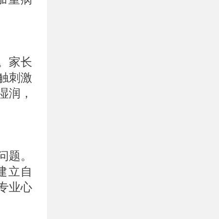
。家长
触刺激
湿润，
问题。
建立自
专业心