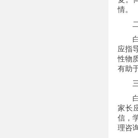
情。
二、
白癜
应指
性物
有助
三、
白癜
家长
信，
理咨