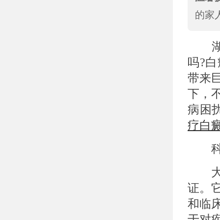
的家
湖北
吗?
带来
下，
病困
疗白
科学
大部
证。
和临
于对