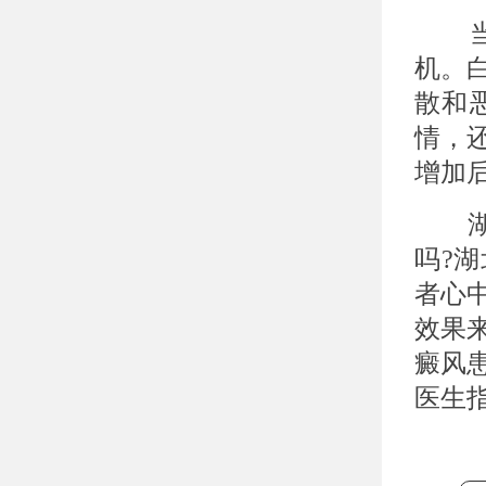
当患
机。
散和
情，
增加
湖北
吗?
者心
效果
癜风
医生