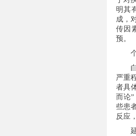
明其
成，
传因
预。
个体
白癜
严重
者具
而论
些患
反应
延误