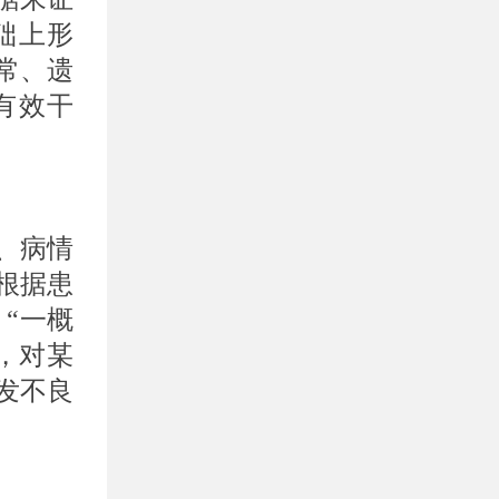
础上形
常、遗
有效干
、病情
根据患
“一概
，对某
发不良