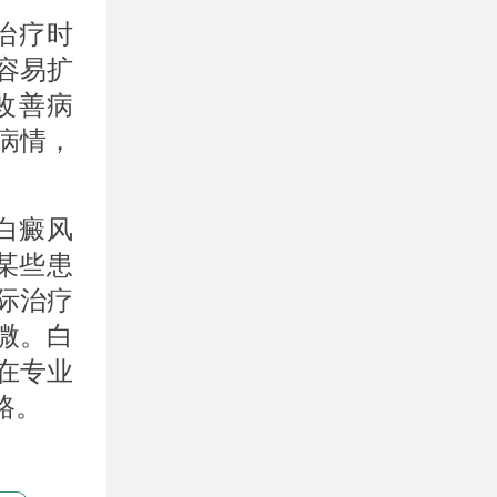
治疗时
容易扩
改善病
病情，
白癜风
某些患
际治疗
微。白
在专业
路。