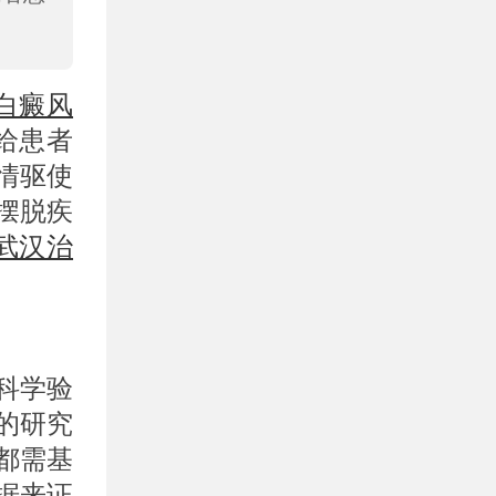
白癜风
给患者
情驱使
摆脱疾
武汉治
科学验
的研究
都需基
据来证