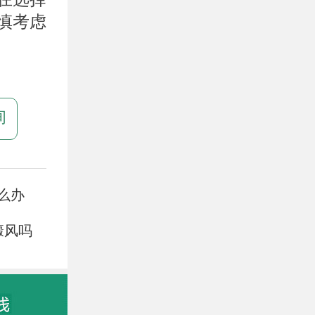
慎考虑
询
么办
癜风吗