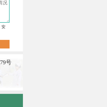
，安
79号