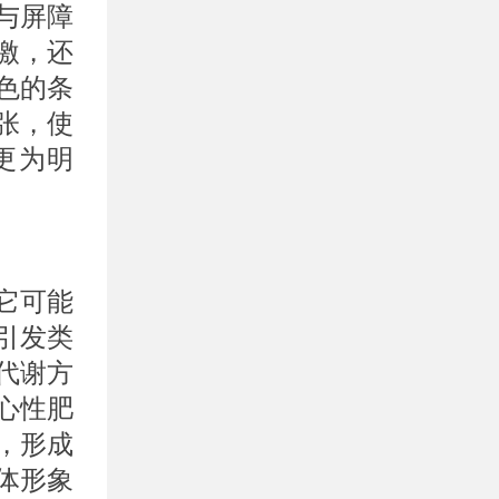
与屏障
激，还
色的条
张，使
更为明
它可能
引发类
代谢方
心性肥
，形成
体形象