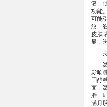
复，
功能
可能
纹，
皮肤
显，
身体
激素
影响
固醇
面，
胖，
满月