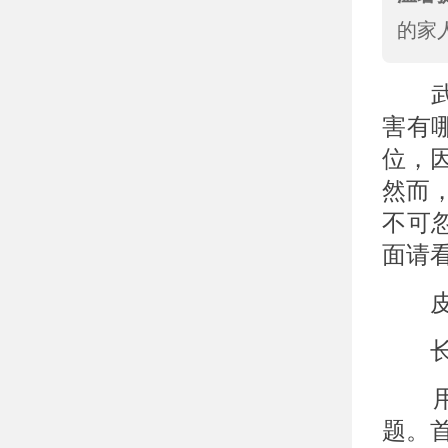
的家
武
害有
位，
然而
不可
面请
皮肤
长
用激
题。