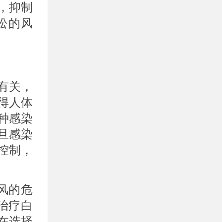
，抑制
松的风
。
有关，
得人体
种感染
旦感染
控制，
。
风的危
治疗白
在选择