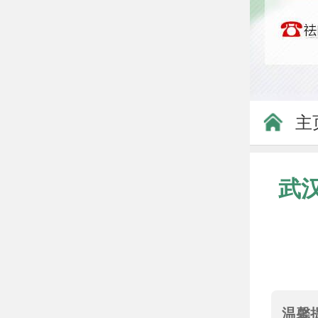
主
武
温馨