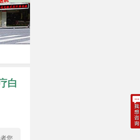
疗白
或者您