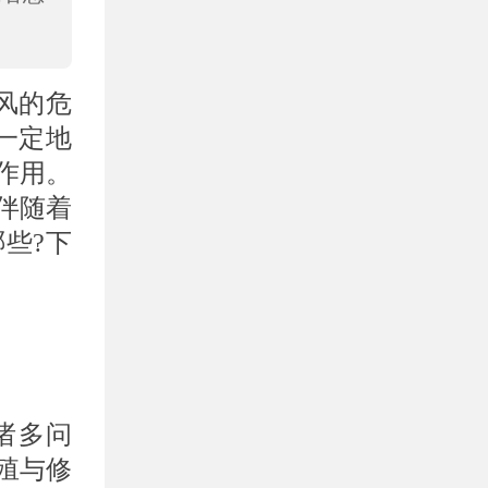
风的危
一定地
作用。
伴随着
些?下
诸多问
殖与修