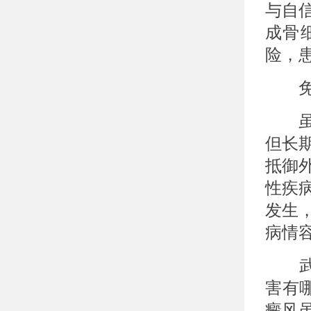
与自
成骨
险，
免疫
虽然
但长
抵御
性疾
发生
病情
武汉
害有
癜风