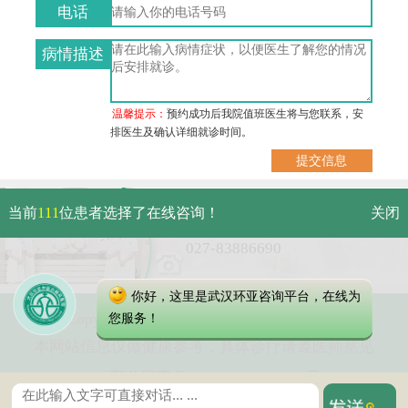
电话
病情描述
温馨提示：
预约成功后我院值班医生将与您联系，安
排医生及确认详细就诊时间。
武汉市硚口区解放大道479号
当前
111
位患者选择了在线咨询！
关闭
免费电话：
027-83886690
你好，这里是武汉环亚咨询平台，在线为
Copyright 2025 武汉环亚中医白癜风医院
您服务！
本网站信息仅做健康参考，具体诊疗请遵医师意见
鄂公网安备 42010402000616号
鄂ICP备16003424号-5