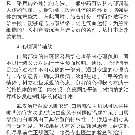
风，采用内外兼治的方法。口服中药可以从内部调理
人体的气血、脏腑功能，改善机体的内环境，增强身
体的抗病能力。与此同时，结合针灸、中药外敷等外
治手段，能够疏通局部经络，促进气血运行，为黑素
细胞的生长和色素沉着营造良好的条件，从根本上改
善病情。
4. 心理调节辅助
口唇部位的白斑很容易给患者带来心理负担，而
不良情绪又会对病情产生负面影响。所以，心理调节
是治疗过程中不可或缺的一部分。通过专业的心理疏
导，帮助患者正确认识疾病，缓解焦虑、自卑等负面
情绪，树立积极乐观的心态。良好的心理状态有助于
维持机体的神经 - 内分泌 - 免疫网络平衡，对病情的治
疗和恢复起到积极的促进作用。
武汉治疗白癜风哪家好?口唇部位白癜风可以采用
哪些治疗方法呢?武汉白癜风专科医院温馨提示：口唇
部位的白癜风由于其位置的特殊性，治疗起来相对具
有一定难度。但如果身边有这类白癜风患者，建议他
们尽早前往正规医院，接受专业医生的检查和治疗。