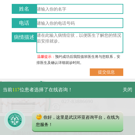
姓名
电话
病情描述
温馨提示：
预约成功后我院值班医生将与您联系，安
排医生及确认详细就诊时间。
武汉市硚口区解放大道479号
当前
117
位患者选择了在线咨询！
关闭
免费电话：
027-83886690
你好，这里是武汉环亚咨询平台，在线为
Copyright 2025 武汉环亚中医白癜风医院
您服务！
本网站信息仅做健康参考，具体诊疗请遵医师意见