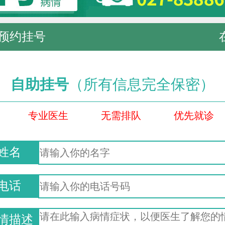
预约挂号
自助挂号
（所有信息完全保密）
专业医生
无需排队
优先就诊
姓名
电话
情描述