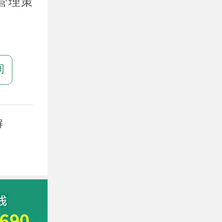
管理策
询
解