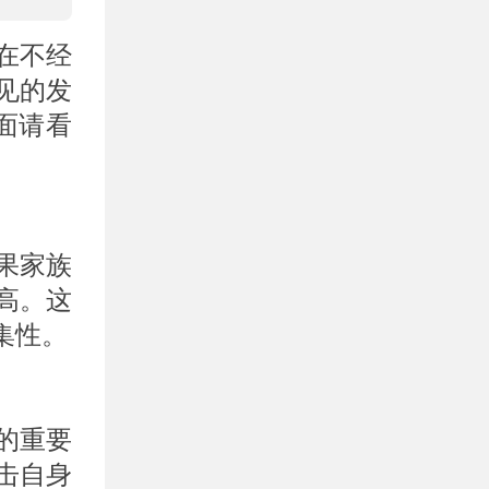
在不经
见的发
面请看
果家族
高。这
集性。
的重要
击自身