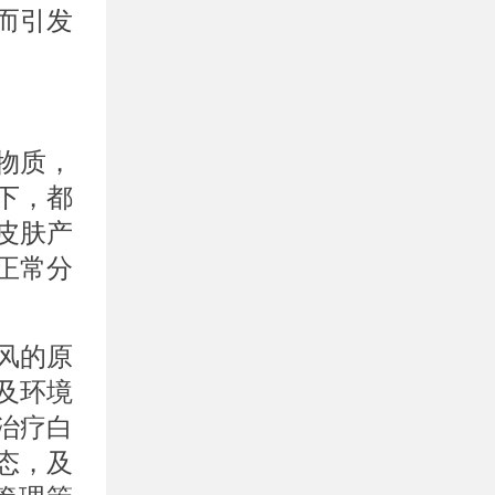
而引发
物质，
下，都
皮肤产
正常分
风的原
及环境
治疗白
态，及