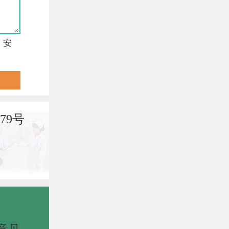
，安
79号