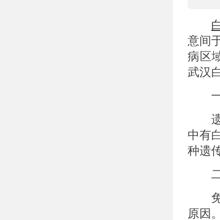
意间
病区
武汉
一、
遗传
中有
种遗
二、
免疫
原因