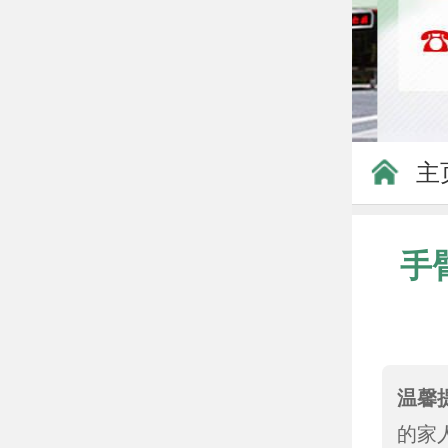
主
手
温馨
的家