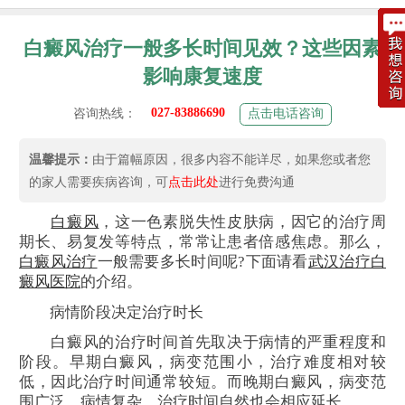
白癜风治疗一般多长时间见效？这些因素
影响康复速度
027-83886690
咨询热线：
点击电话咨询
温馨提示：
由于篇幅原因，很多内容不能详尽，如果您或者您
的家人需要疾病咨询，可
点击此处
进行免费沟通
白癜风
，这一色素脱失性皮肤病，因它的治疗周
期长、易复发等特点，常常让患者倍感焦虑。那么，
白癜风治疗
一般需要多长时间呢?下面请看
武汉治疗白
癜风医院
的介绍。
病情阶段决定治疗时长
白癜风的治疗时间首先取决于病情的严重程度和
阶段。早期白癜风，病变范围小，治疗难度相对较
低，因此治疗时间通常较短。而晚期白癜风，病变范
围广泛，病情复杂，治疗时间自然也会相应延长。