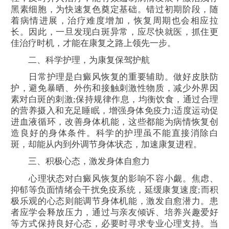
黑素细胞，为快速复色奠定基础。错过初期阶段，随
着病情进展，治疗难度增加，恢复周期也会相应拉
长。因此，一旦发现白斑异常，应尽快就医，抓住更
佳治疗时机，才能在康复之路上领先一步。
二、科学护理，为康复保驾护航
日常护理是白癜风恢复的重要辅助。做好皮肤防
护，避免暴晒、外伤和接触刺激性物质，减少外界因
素对白斑的刺激;保持规律作息，均衡饮食，通过合理
的营养摄入和充足睡眠，增强身体免疫力;适度运动促
进血液循环，改善身体机能，这些都能为病情恢复创
造良好的身体条件。科学的护理虽不能直接消除白
斑，却能从内到外调节身体状态，加速康复进程。
三、积极心态，激发身体自愈力
心理状态对白癜风恢复的影响不容小觑。焦虑、
抑郁等负面情绪会干扰免疫系统，延缓康复速度;而积
极乐观的心态则能调节身体机能，激发自愈潜力。患
者应学会释放压力，通过与亲友倾诉、培养兴趣爱好
等方式保持良好心态，必要时寻求专业心理支持。当