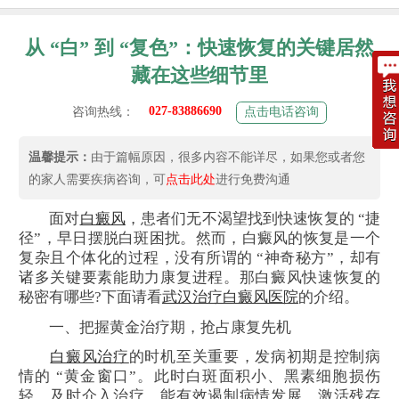
从 “白” 到 “复色”：快速恢复的关键居然
藏在这些细节里
027-83886690
咨询热线：
点击电话咨询
温馨提示：
由于篇幅原因，很多内容不能详尽，如果您或者您
的家人需要疾病咨询，可
点击此处
进行免费沟通
面对
白癜风
，患者们无不渴望找到快速恢复的 “捷
径”，早日摆脱白斑困扰。然而，白癜风的恢复是一个
复杂且个体化的过程，没有所谓的 “神奇秘方”，却有
诸多关键要素能助力康复进程。那白癜风快速恢复的
秘密有哪些?下面请看
武汉治疗白癜风医院
的介绍。
一、把握黄金治疗期，抢占康复先机
白癜风治疗
的时机至关重要，发病初期是控制病
情的 “黄金窗口”。此时白斑面积小、黑素细胞损伤
轻，及时介入治疗，能有效遏制病情发展，激活残存